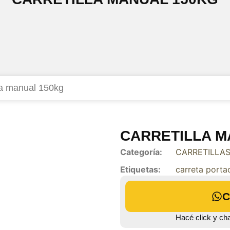
lla manual 150kg
CARRETILLA M
Categoría:
CARRETILLA
Etiquetas:
carreta porta
C
Hacé click y ch