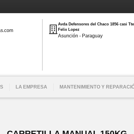
Avda Defensores del Chaco 1856 casi Tt
Felix Lopez
as.com
Asunción - Paraguay
S
LA EMPRESA
MANTENIMIENTO Y REPARACI
CARRETILLA MANUAL 150KG