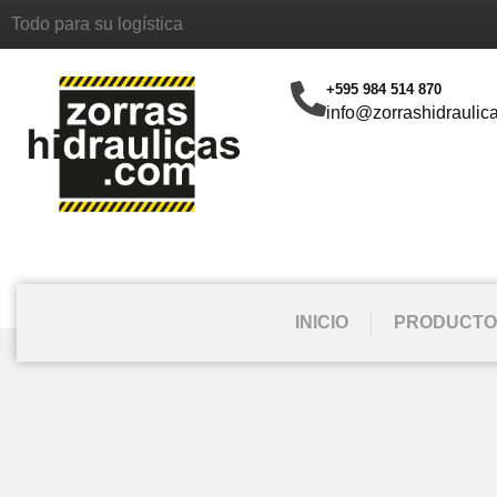
Todo para su logística
+595 984 514 870
info@zorrashidraulic
INICIO
PRODUCTO