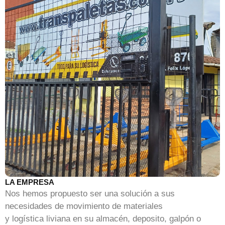
LA EMPRESA
Nos hemos propuesto ser una solución a sus
necesidades de movimiento de materiales
y logística liviana en su almacén, deposito, galpón o