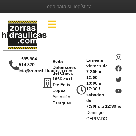
Todo para su logística
+595 984
Lunes a
Avda
514 870
viernes de
Defensores
info@zorrashidraulicas.com
7:30h a
del Chaco
12:00 -
1856 casi
13:00 a
Tte Felix
17:30 /
Lopez
sábados
Asunción -
de
Paraguay
7:30hs a 12:30hs
Domingo
CERRADO