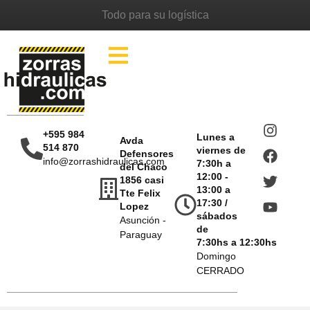
Todo para su logística
+595 984
Lunes a
Avda
514 870
viernes de
Defensores
info@zorrashidraulicas.com
7:30h a
del Chaco
12:00 -
1856 casi
13:00 a
Tte Felix
17:30 /
Lopez
sábados
Asunción -
de
Paraguay
7:30hs a 12:30hs
Domingo
CERRADO